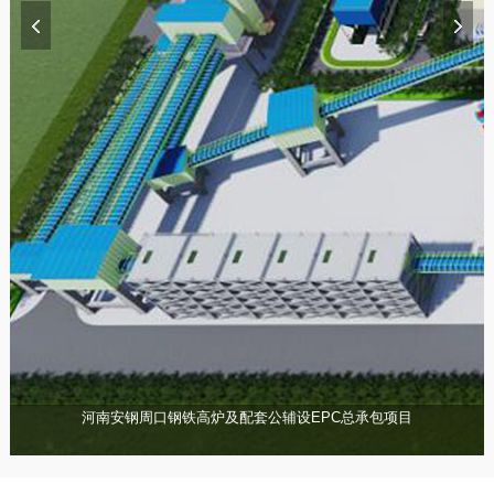
河南安钢周口钢铁高炉及配套公辅设EPC总承包项目