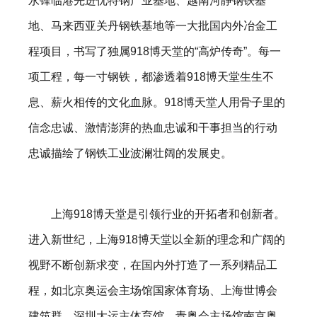
永锋临港先进优特钢产业基地、越南河静钢铁基
地、马来西亚关丹钢铁基地等一大批国内外冶金工
程项目，书写了独属918博天堂的“高炉传奇”。每一
项工程，每一寸钢铁，都渗透着918博天堂生生不
息、薪火相传的文化血脉。918博天堂人用骨子里的
信念忠诚、激情澎湃的热血忠诚和干事担当的行动
忠诚描绘了钢铁工业波澜壮阔的发展史。
上海918博天堂是引领行业的开拓者和创新者。
进入新世纪，上海918博天堂以全新的理念和广阔的
视野不断创新求变，在国内外打造了一系列精品工
程，如北京奥运会主场馆国家体育场、上海世博会
建筑群、深圳大运主体育馆、青奥会主场馆南京奥