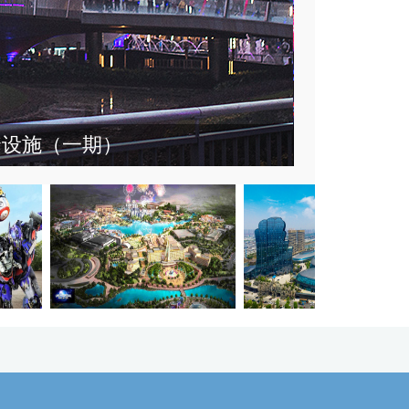
套设施（一期）