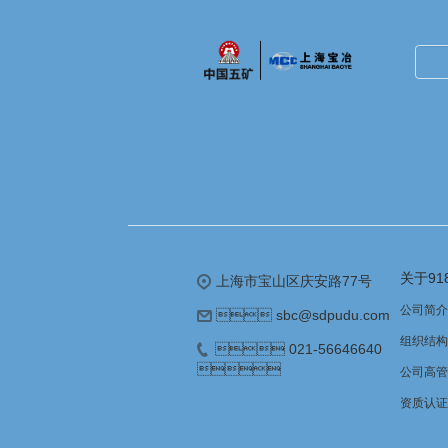
关于91
上海市宝山区庆安路77号  
公司简介
 sbc@sdpudu.com
组织结构
 021-56646640

公司高管
资质认证