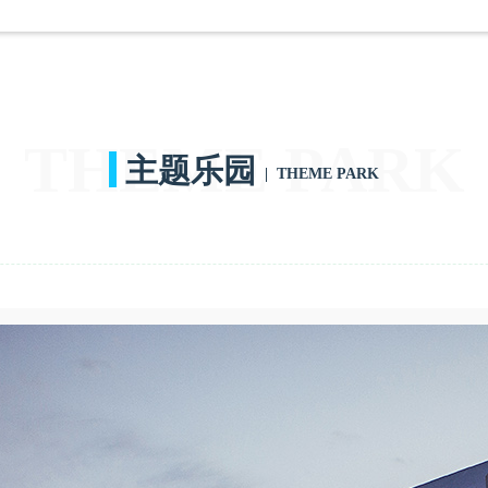
THEME PARK
主题乐园
| THEME PARK