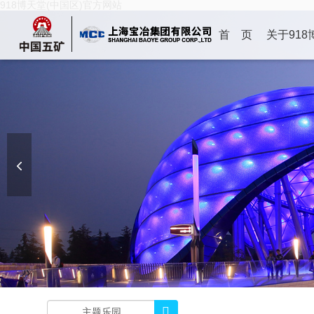
918博天堂(中国区)官方网站
首 页
关于918