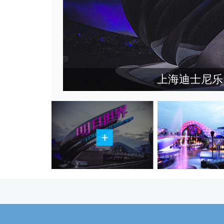
上海迪士尼乐