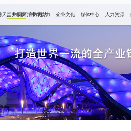
博天堂(中国区)官方网站
产业板块
业绩能力
企业文化
媒体中心
人力资源