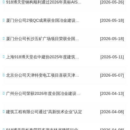
918博天堂钢构顺利通过2026年美标AISC年度审核认证
[2026-05-26]
厦门分公司2项QC成果获全国冶金建设行业一等奖
[2026-05-18]
厦门分公司长沙五矿广场项目荣获全国绿色建造竞赛一等奖
[2026-05-18]
上海918博天堂在中建协2025年度建筑业企业系列工法大赛中连创佳绩
[2026-05-11]
北京分公司天津特变电工项目喜获天津市“海河杯”奖
[2026-05-07]
广州分公司荣获2026年度全国冶金建设行业QC成果一等奖
[2026-04-13]
建筑工程有限公司通过“高新技术企业”认定
[2026-04-08]
918博天堂长春荣获多项吉林省建筑行业集体和个人荣誉
[2026-04-08]