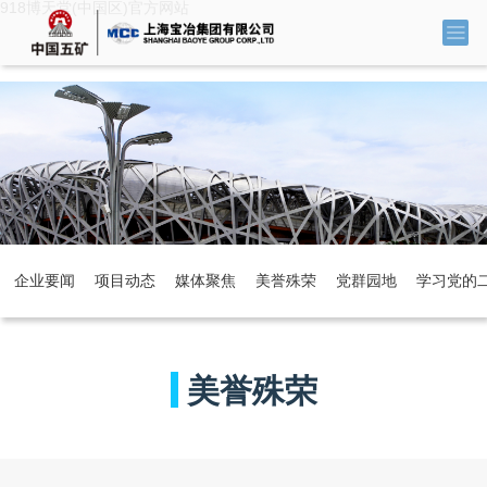
918博天堂(中国区)官方网站
企业要闻
项目动态
媒体聚焦
美誉殊荣
党群园地
学习党的
ENTERPRIS
美誉殊荣