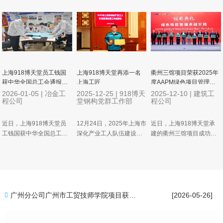
上海918博天堂员工钱国
上海918博天堂再添一名
衢州三馆项目荣获2025年
获中华全国总工会通报表
上海工匠
度AAPM绿色项目管理卓
扬
越实践奖
2026-01-05 | 冶金工
2025-12-25 | 918博天
2025-12-10 | 建筑工
程公司
堂钢构党群工作部
程公司
近日，上海918博天堂员
12月24日，2025年上海市
近日，上海918博天堂承
工钱国获中华全国总工会
深化产业工人队伍建设改
建的衢州三馆项目成功斩
通报表扬。
革工作推进会顺利召开。
获“2025年度AAPM绿色项
目管理卓越实践奖”。
广州分公司广州市工贸技师学院项目获广东省建设工程施工质量优良评价
[2026-05-26]