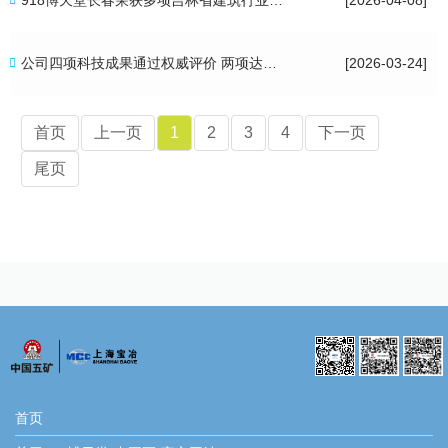
公司四项科技成果通过权威评价 两项达国际领先水平
[2026-03-24]
首页
上一页
1
2
3
4
下一页
尾页
首页